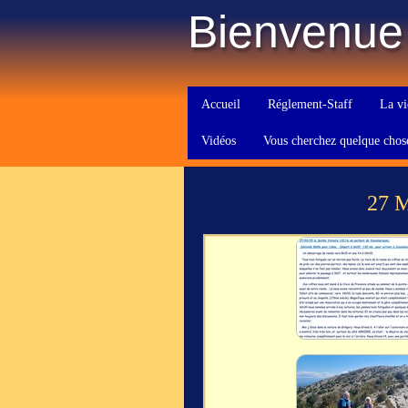
Bienvenue
Accueil
Réglement-Staff
La vi
Vidéos
Vous cherchez quelque chos
27 M