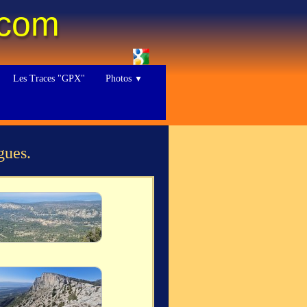
.com
Les Traces "GPX"
Photos
▼
gues.