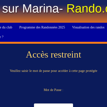
 sur Marina-
Rando
e du club
Programme des Randonnées 2025
Visualisation des randos
e ?
Accès restreint
Veuillez saisir le mot de passe pour accéder à cette page protégée
Mot de Passe :