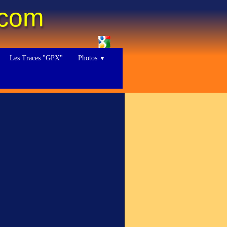
.com
Les Traces "GPX"
Photos
▼