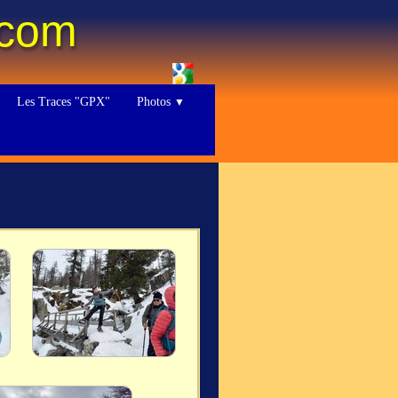
.com
Les Traces "GPX"
Photos
▼