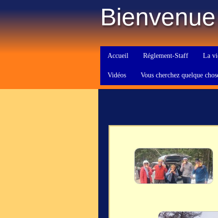
Bienvenue
Accueil
Réglement-Staff
La vi
Vidéos
Vous cherchez quelque chos