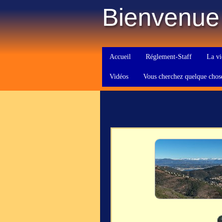
Bienvenue
Accueil
Réglement-Staff
La vi
Vidéos
Vous cherchez quelque chos