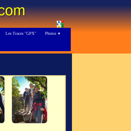
.com
Les Traces "GPX"
Photos
▼