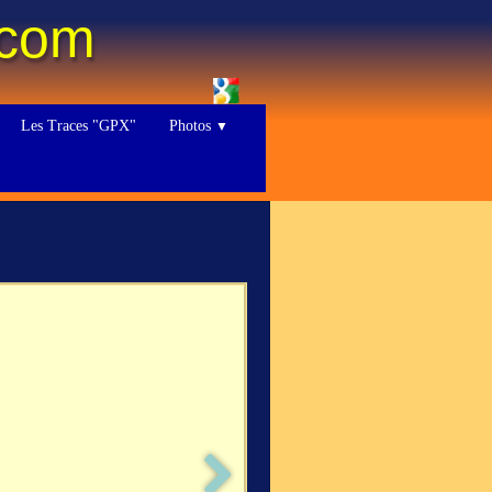
.com
Les Traces "GPX"
Photos
▼