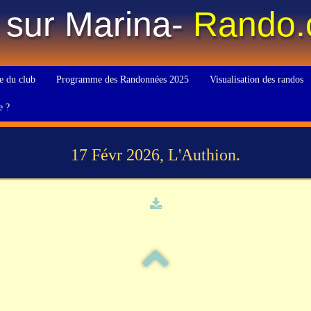
 sur Marina-
Rando
e du club
Programme des Randonnées 2025
Visualisation des randos
e ?
17 Févr 2026, L'Authion.