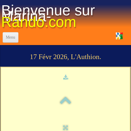
Bienvenue sur
Marina-
Rando.com
Menu
Accueil
17 Févr 2026, L'Authion.
Réglement-Staff
La vie du club
Programme des Randonnées 2025
Visualisation des randos
Les Traces "GPX"
Photos
▼