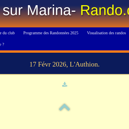
 sur Marina-
Rando
e du club
Programme des Randonnées 2025
Visualisation des randos
e ?
17 Févr 2026, L'Authion.