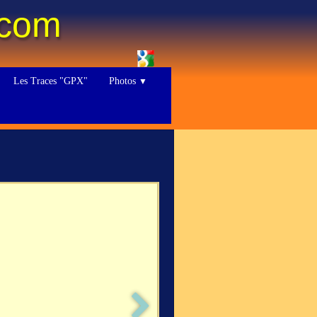
.com
Les Traces "GPX"
Photos
▼