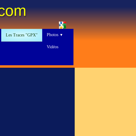
.com
Photos
Les Traces "GPX"
▼
Vidéos