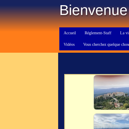
Bienvenue
Accueil
Réglement-Staff
La vi
Vidéos
Vous cherchez quelque chos