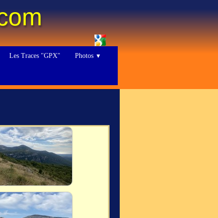
.com
Les Traces "GPX"
Photos
▼