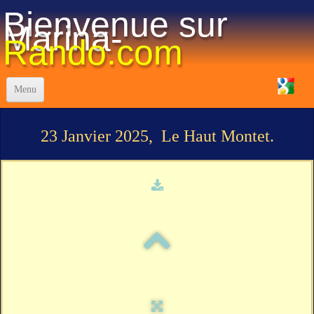
Bienvenue sur
Marina-
Rando.com
Menu
Accueil
23 Janvier 2025, Le Haut Montet.
Réglement-Staff
La vie du club
Programme des Randonnées 2025
Visualisation des randos
Les Traces "GPX"
Photos
▼