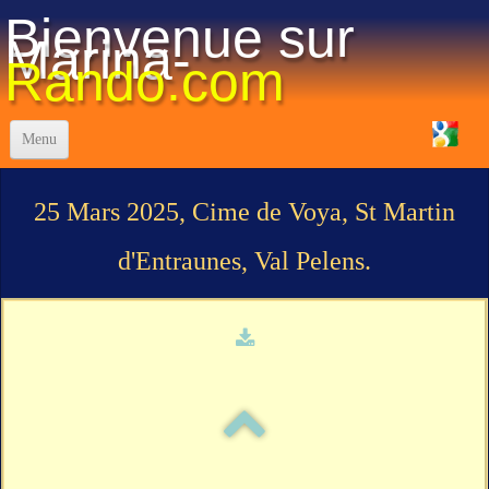
Bienvenue sur
Marina-
Rando.com
Menu
Accueil
25 Mars 2025, Cime de Voya, St Martin
Réglement-Staff
d'Entraunes, Val Pelens.
La vie du club
Programme des Randonnées 2025
Visualisation des randos
Les Traces "GPX"
Photos
▼