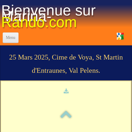
Bienvenue sur
Marina-
Rando.com
Menu
Accueil
25 Mars 2025, Cime de Voya, St Martin
Réglement-Staff
d'Entraunes, Val Pelens.
La vie du club
Programme des Randonnées 2025
Visualisation des randos
Les Traces "GPX"
Photos
▼